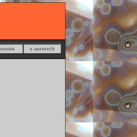
 hornin
o autorech