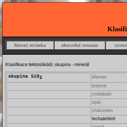
Klasif
hlavní stránka
abecední seznam
syste
Klasifikace tektosilikátů: skupina - minerál
skupina SiO
křemen
2
tridymit
cristobalit
opál
chalcedon
lechateliérit
coesit