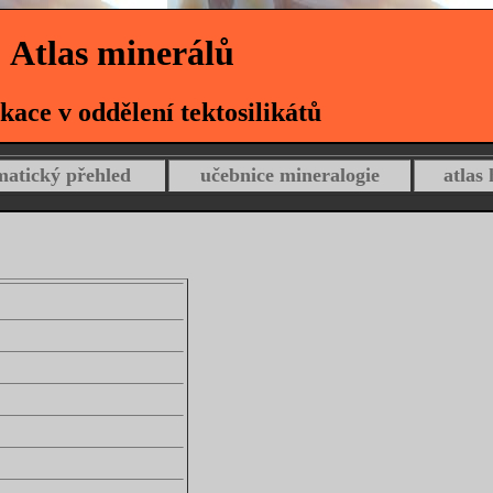
Atlas minerálů
ikace v oddělení tektosilikátů
matický přehled
učebnice mineralogie
atlas