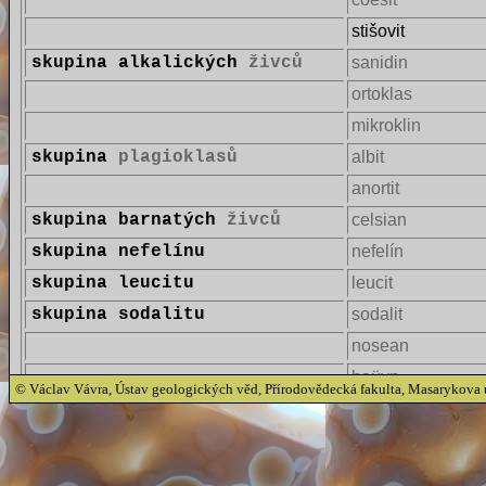
stišovit
skupina alkalických
živců
sanidin
ortoklas
mikroklin
skupina
plagioklasů
albit
anortit
skupina barnatých
živců
celsian
skupina nefelínu
nefelín
skupina leucitu
leucit
skupina sodalitu
sodalit
nosean
haüyn
© Václav Vávra, Ústav geologických věd, Přírodovědecká fakulta, Masarykova 
helvín
lazurit
skupina kankrinitu
kankrinit