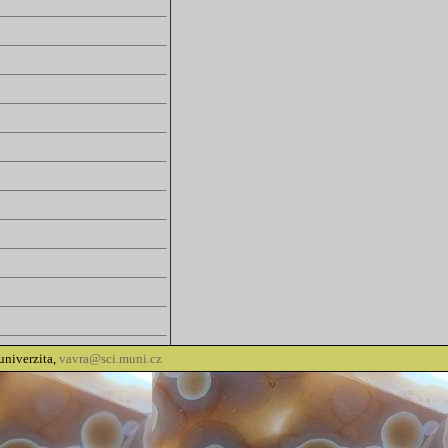
univerzita,
vavra@sci.muni.cz