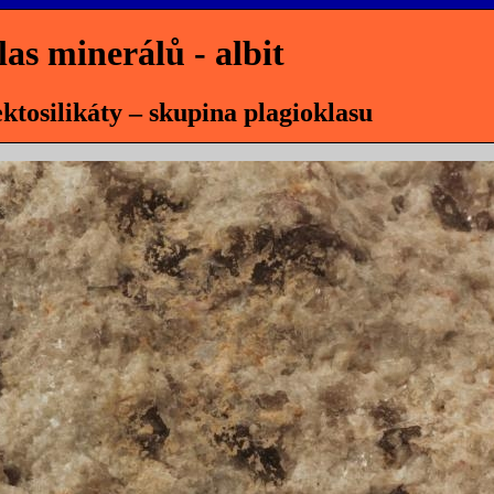
las minerálů - albit
tektosilikáty – skupina plagioklasu