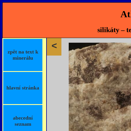
At
silikáty – 
<
zpět na text k
minerálu
hlavní stránka
abecední
seznam