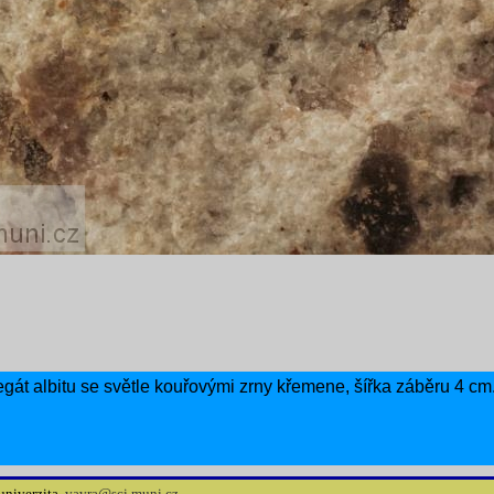
regát albitu se světle kouřovými zrny křemene, šířka záběru 4 cm
univerzita,
vavra@sci.muni.cz