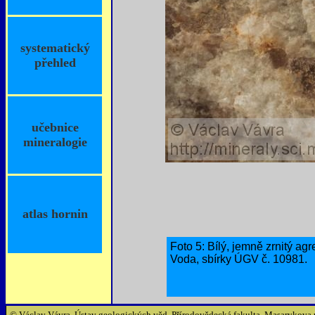
systematický
přehled
učebnice
mineralogie
atlas hornin
Foto 5: Bílý, jemně zrnitý ag
Voda, sbírky ÚGV č. 10981.
© Václav Vávra, Ústav geologických věd, Přírodovědecká fakulta, Masarykova 