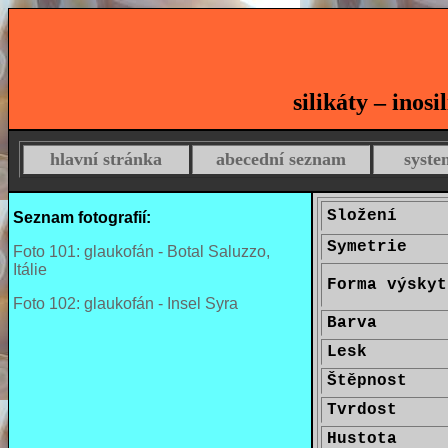
silikáty – inos
hlavní stránka
abecední seznam
syste
Složení
Seznam fotografií:
Symetrie
Foto 101: glaukofán - Botal Saluzzo,
Itálie
Forma výskyt
Foto 102: glaukofán - Insel Syra
Barva
Lesk
Štěpnost
Tvrdost
Hustota