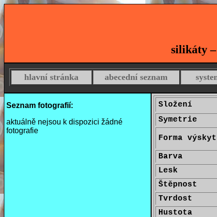
silikáty 
hlavní stránka
abecední seznam
syste
Složení
Seznam fotografií:
Symetrie
aktuálně nejsou k dispozici žádné
fotografie
Forma výskyt
Barva
Lesk
Štěpnost
Tvrdost
Hustota