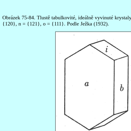
Obrázek 75-84.
Tlustě tabulkovité, ideálně vyvinuté krysta
{120}, n = {121}, o = {111}.
Podle Ježka (1932).