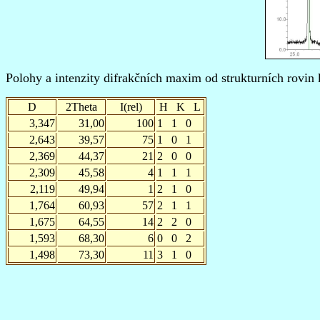
Polohy a intenzity difrakčních maxim od strukturních rovin 
D
2Theta
I(rel)
H
K
L
3,347
31,00
100
1
1
0
2,643
39,57
75
1
0
1
2,369
44,37
21
2
0
0
2,309
45,58
4
1
1
1
2,119
49,94
1
2
1
0
1,764
60,93
57
2
1
1
1,675
64,55
14
2
2
0
1,593
68,30
6
0
0
2
1,498
73,30
11
3
1
0