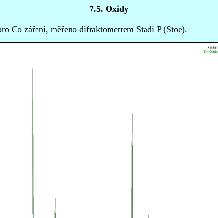
7.5. Oxidy
ro Co záření, měřeno difraktometrem Stadi P (Stoe).